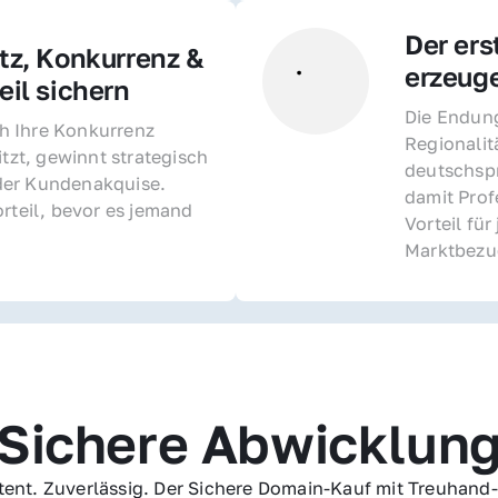
Der ers
z, Konkurrenz & 
erzeug
il sichern 
Die Endung 
 Ihre Konkurrenz 
Regionalit
itzt, gewinnt strategisch 
deutschspr
er Kundenakquise. 
damit Profe
rteil, bevor es jemand 
Vorteil fü
Marktbezu
Sichere Abwicklun
ent. Zuverlässig. Der Sichere Domain-Kauf mit Treuhand-