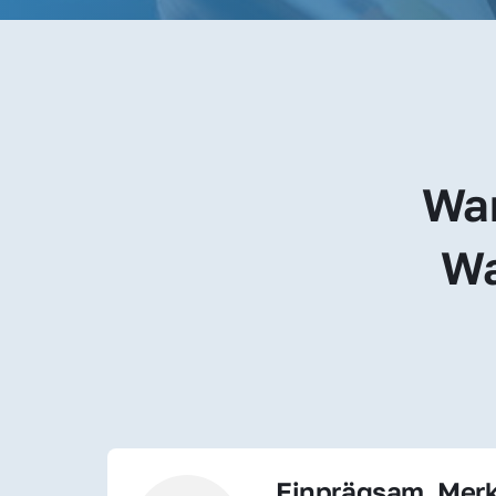
War
Wa
Einprägsam, Merk