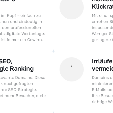
r
Klickra
 im Kopf – einfach zu 
Mit einer 
hen und eindeutig in 
erhöhen Si
den professionellen 
insbesonde
als digitale Wertanlage: 
Weniger St
ist immer ein Gewinn.
geringere
EO, 
Irrläufe
gle Ranking
vermei
evante Domains. Diese 
Domains oh
rk nachgefragten 
minimieren
Ihre SEO-Strategie. 
E-Mails o
et mehr Besucher, mehr 
Ihre Besuc
richtige W