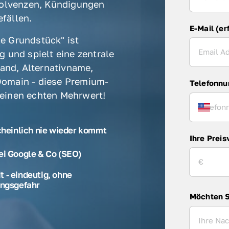
olvenzen, Kündigungen 
fällen. 
E-Mail (er
e Grundstück" ist 
 und spielt eine zentrale 
rand, Alternativname, 
omain - diese Premium-
Telefonn
 einen echten Mehrwert! 
cheinlich nie wieder kommt
Ihre Preis
ei Google & Co (SEO)
 - eindeutig, ohne
ngsgefahr
Möchten S