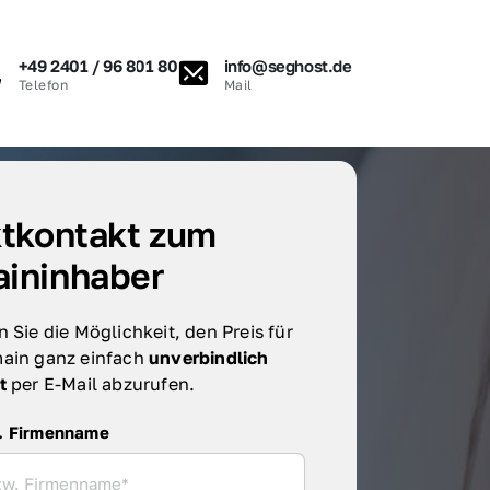
+49 2401 / 96 801 80
info@seghost.de
Telefon
Mail
tkontakt zum 
ininhaber
 Sie die Möglichkeit, den Preis für 
ain ganz einfach 
unverbindlich 
t 
per E-Mail abzurufen.
irmenname
. Firmenname