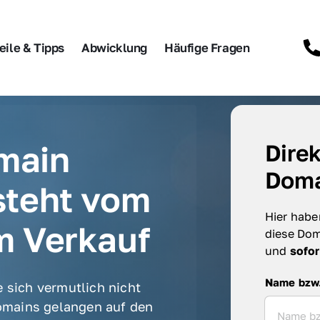
eile & Tipps
Abwicklung
Häufige Fragen
main 
Direk
Doma
steht vom 
Hier haben
m Verkauf
diese Dom
und 
sofor
Name bzw. F
Name bzw
 sich vermutlich nicht 
mains gelangen auf den 