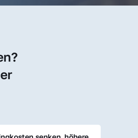
en? 
er 
ingkosten senken, höhere 